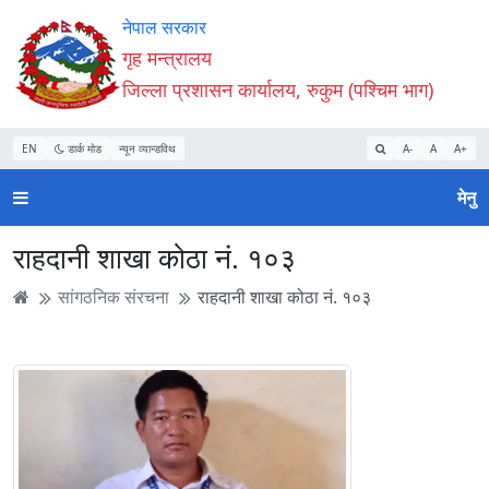
Accessibility
मुख्य
मुख्य
वेबसाइट
नेपाल सरकार
Mode
सामाग्री
नेभिगेसन
खोजमा
गृह मन्त्रालय
सुरु
पढ्नुहाेस्
पढ्नुहाेस्
जानुहोस्
जिल्ला प्रशासन कार्यालय, रुकुम (पश्चिम भाग)
गर्नुहोस्
EN
डार्क मोड
न्यून व्यान्डविथ
A-
A
A+
मेनु
राहदानी शाखा कोठा नं. १०३
सांगठनिक संरचना
राहदानी शाखा कोठा नं. १०३