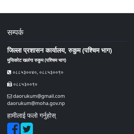
सम्पर्क
जिल्ला प्रशासन कार्यालय, रुकुम (पश्चिम भाग)
मुसिकोट खलंगा रुकुम (पश्चिम भाग)
०८८५३००४०, ०८८५३००९०
०८८५३००९०
daorukum@gmail.com
daorukum@moha.gov.np
हामीलाई फलो गर्नुहोस्