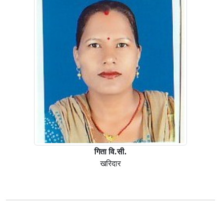
गिता वि.सी.
खरिदार