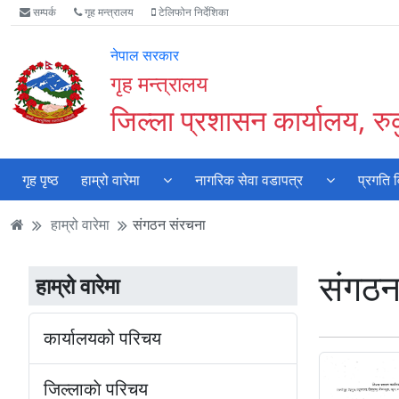
Accessibility
मुख्य
मुख्य
वेबसाइट
सम्पर्क
गृह मन्त्रालय
टेलिफोन निर्देशिका
Mode
सामाग्री
नेभिगेसन
खोजमा
सुरु
पढ्नुहाेस्
पढ्नुहाेस्
जानुहोस्
नेपाल सरकार
गर्नुहोस्
गृह मन्त्रालय
जिल्ला प्रशासन कार्यालय, रु
गृह पृष्ठ
हाम्रो वारेमा
नागरिक सेवा वडापत्र
प्रगति 
हाम्रो वारेमा
संगठन संरचना
संगठन
हाम्रो वारेमा
कार्यालयको परिचय
जिल्लाकाे परिचय