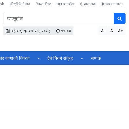
ish
एसिएबिलिटी मोड
स्क्रिन रिडर
न्यून व्यान्डविथ
डार्क मोड
उच्च कन्ट्रास्ट
वेबसाइटमा
सामग्री
खोज्नुहोस
बिहीबार, श्रावण २१, २०८३
११:०४
A-
A
A+
घर जग्गाकाे विवरण
ऐन नियम संग्रह
सम्पर्क