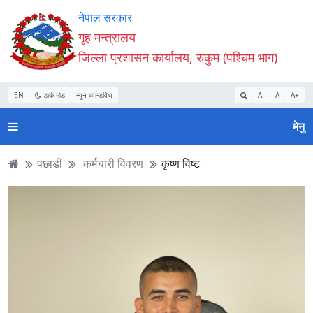
Accessibility
मुख्य
मुख्य
वेबसाइट
नेपाल सरकार
Mode
सामाग्री
नेभिगेसन
खोजमा
गृह मन्त्रालय
सुरु
पढ्नुहाेस्
पढ्नुहाेस्
जानुहोस्
जिल्ला प्रशासन कार्यालय, रुकुम (पश्चिम भाग)
गर्नुहोस्
EN
डार्क मोड
न्यून व्यान्डविथ
A-
A
A+
मेनु
पछाडी
कर्मचारी विवरण
कृष्ण विष्ट