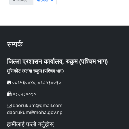
सम्पर्क
जिल्ला प्रशासन कार्यालय, रुकुम (पश्चिम भाग)
मुसिकोट खलंगा रुकुम (पश्चिम भाग)
०८८५३००४०, ०८८५३००९०
०८८५३००९०
daorukum@gmail.com
daorukum@moha.gov.np
हामीलाई फलो गर्नुहोस्