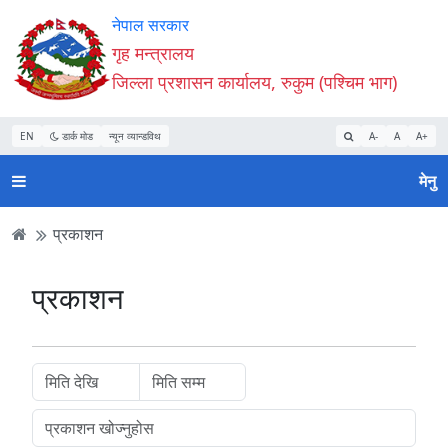
Accessibility
मुख्य
मुख्य
वेबसाइट
नेपाल सरकार
Mode
सामाग्री
नेभिगेसन
खोजमा
गृह मन्त्रालय
सुरु
पढ्नुहाेस्
पढ्नुहाेस्
जानुहोस्
जिल्ला प्रशासन कार्यालय, रुकुम (पश्चिम भाग)
गर्नुहोस्
EN
डार्क मोड
न्यून व्यान्डविथ
A-
A
A+
मेनु
प्रकाशन
प्रकाशन