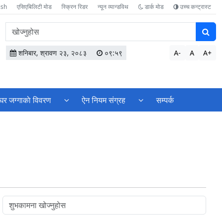
ish
एसिएबिलिटी मोड
स्क्रिन रिडर
न्यून व्यान्डविथ
डार्क मोड
उच्च कन्ट्रास्ट
वेबसाइटमा
सामग्री
खोज्नुहोस
शनिबार, श्रावण २३, २०८३
०९:५९
A-
A
A+
घर जग्गाकाे विवरण
ऐन नियम संग्रह
सम्पर्क