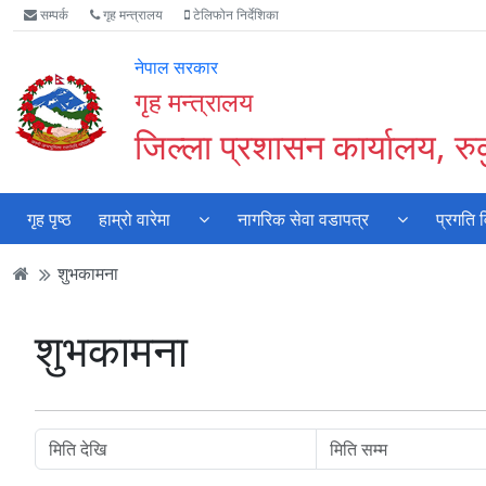
Accessibility
मुख्य
मुख्य
वेबसाइट
सम्पर्क
गृह मन्त्रालय
टेलिफोन निर्देशिका
Mode
सामाग्री
नेभिगेसन
खोजमा
सुरु
पढ्नुहाेस्
पढ्नुहाेस्
जानुहोस्
नेपाल सरकार
गर्नुहोस्
गृह मन्त्रालय
जिल्ला प्रशासन कार्यालय, रु
गृह पृष्ठ
हाम्रो वारेमा
नागरिक सेवा वडापत्र
प्रगति 
शुभकामना
शुभकामना