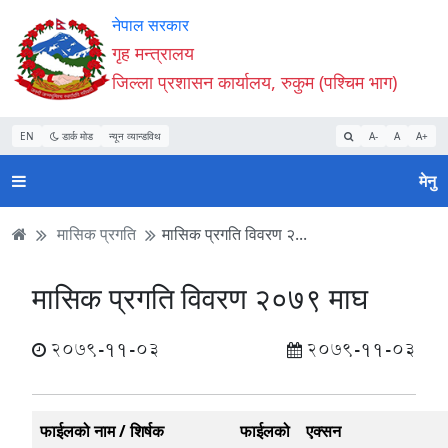
Accessibility
मुख्य
मुख्य
वेबसाइट
नेपाल सरकार
Mode
सामाग्री
नेभिगेसन
खोजमा
गृह मन्त्रालय
सुरु
पढ्नुहाेस्
पढ्नुहाेस्
जानुहोस्
जिल्ला प्रशासन कार्यालय, रुकुम (पश्चिम भाग)
गर्नुहोस्
EN
डार्क मोड
न्यून व्यान्डविथ
A-
A
A+
मेनु
मासिक प्रगति
मासिक प्रगति विवरण २...
मासिक प्रगति विवरण २०७९ माघ
2079-11-03
2079-11-03
फाईलको नाम / शिर्षक
फाईलको
एक्सन