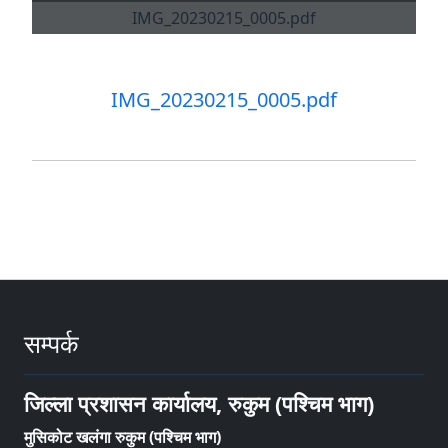
IMG_20230215_0005.pdf
सम्पर्क
जिल्ला प्रशासन कार्यालय, रुकुम (पश्चिम भाग)
मुसिकोट खलंगा रुकुम (पश्चिम भाग)