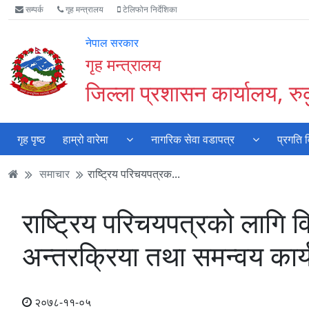
Accessibility
मुख्य
मुख्य
वेबसाइट
सम्पर्क
गृह मन्त्रालय
टेलिफोन निर्देशिका
Mode
सामाग्री
नेभिगेसन
खोजमा
सुरु
पढ्नुहाेस्
पढ्नुहाेस्
जानुहोस्
नेपाल सरकार
गर्नुहोस्
गृह मन्त्रालय
जिल्ला प्रशासन कार्यालय, रु
गृह पृष्ठ
हाम्रो वारेमा
नागरिक सेवा वडापत्र
प्रगति 
समाचार
राष्ट्रिय परिचयपत्रक...
राष्ट्रिय परिचयपत्रको लागि व
अन्तरक्रिया तथा समन्वय कार्य
२०७८-११-०५