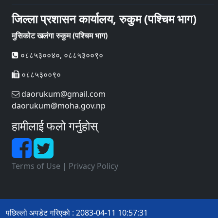
जिल्ला प्रशासन कार्यालय, रुकुम (पश्चिम भाग)
मुसिकोट खलंगा रुकुम (पश्चिम भाग)
०८८५३००४०, ०८८५३००९०
०८८५३००९०
daorukum@gmail.com
daorukum@moha.gov.np
हामीलाई फलो गर्नुहोस्
Terms of Use
|
Privacy Policy
पछिल्लो अपडेट गरिएको : 2083-04-11 10:57:31