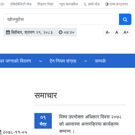
ish
एसिएबिलिटी मोड
स्क्रिन रिडर
न्यून व्यान्डविथ
डार्क मोड
उच्च कन्ट्रास्ट
वेबसाइटमा
सामग्री
खोज्नुहोस
बिहीबार, श्रावण २१, २०८३
०७:२०
A-
A
A+
घर जग्गाकाे विवरण
ऐन नियम संग्रह
सम्पर्क
समाचार
विश्व उपभोक्ता अधिकार दिवस २०७८
01
को अवसरमा अन्तरक्रिया कार्यक्रम
चैत्र
सम्पन्न ।
२०७८-११-०५